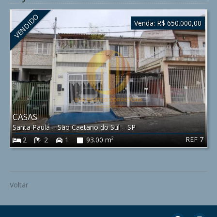
VENDIDO
Venda:
R$ 650.000,00
CASAS
Santa Paula
–
São Caetano do Sul
–
SP
REF 7
2
2
1
93.00 m²
Voltar