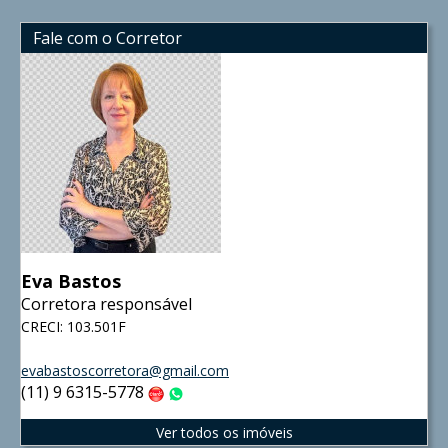
Fale com o Corretor
Eva Bastos
Corretora responsável
CRECI: 103.501F
evabastoscorretora@gmail.com
(11) 9 6315-5778
Claro
WhatsApp
Ver todos os imóveis