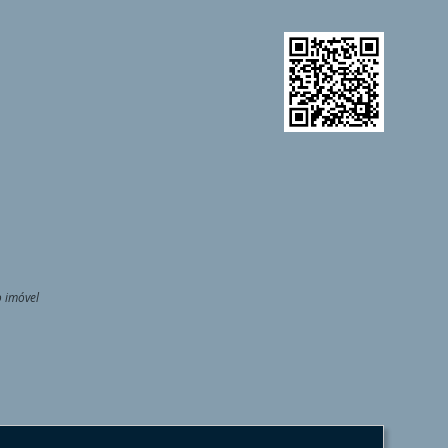
o imóvel
l