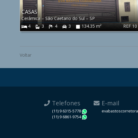
CASAS
Cerâmica
–
São Caetano do Sul
–
SP
REF 10
4
3
4
3
134.35 m²
Voltar
Telefones
E-mail
(11) 9 6315-5778
evabastoscorretor
WhatsApp
(11) 9 6861-9754
WhatsApp