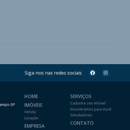
Siga-nos nas redes sociais
HOME
SERVIÇOS
Cadastre seu Imóvel
IMÓVEIS
 Campo-SP
Encontramos para Você
Venda
Simuladores
Locação
CONTATO
EMPRESA