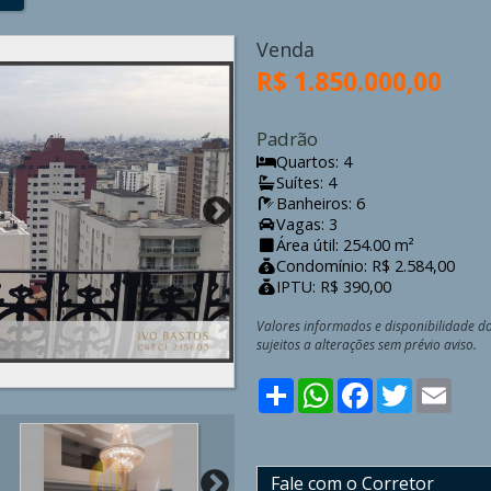
Venda
R$ 1.850.000,00
Padrão
Quartos: 4
Suítes: 4
Banheiros: 6
Vagas: 3
Área útil: 254.00 m²
Condomínio: R$ 2.584,00
IPTU: R$ 390,00
Valores informados e disponibilidade d
sujeitos a alterações sem prévio aviso.
Share
WhatsApp
Facebook
Twitter
Emai
Fale com o Corretor