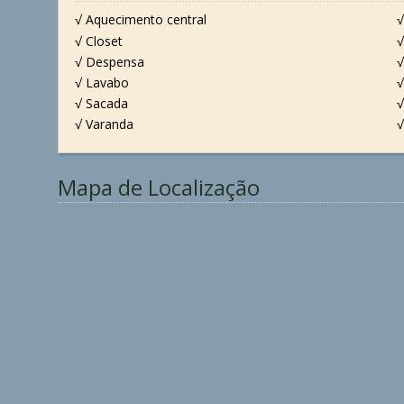
√ Aquecimento central
√
√ Closet
√
√ Despensa
√
√ Lavabo
√
√ Sacada
√
√ Varanda
√
Mapa de Localização