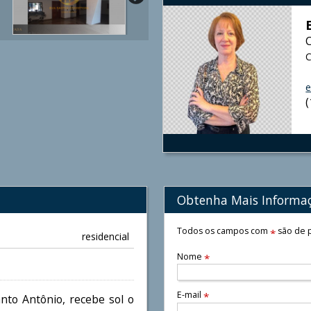
C
e
Obtenha Mais Informa
Todos os campos com
são de p
*
residencial
Nome
*
E-mail
*
anto Antônio, recebe sol o