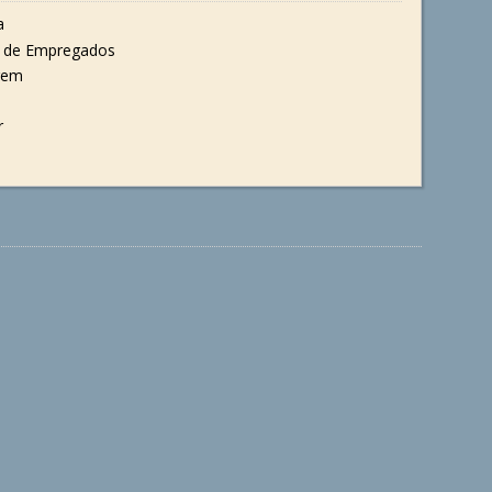
a
 de Empregados
gem
r