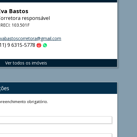
Eva Bastos
Corretora responsável
RECI: 103.501F
vabastoscorretora@gmail.com
(11) 9 6315-5778
Claro
WhatsApp
Ver todos os imóveis
ções
reenchimento obrigatório.